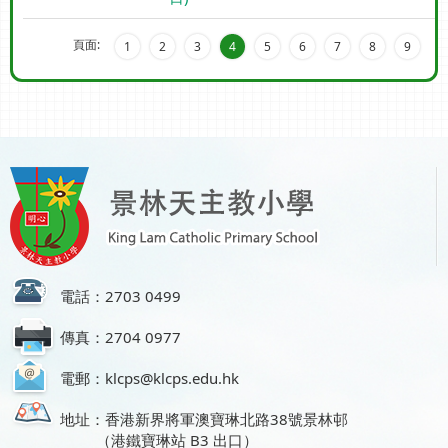
頁面:
1
2
3
4
5
6
7
8
9
電話：2703 0499
傳真：2704 0977
電郵：klcps@klcps.edu.hk
地址：香港新界將軍澳寶琳北路38號景林邨
（港鐵寶琳站 B3 出口）