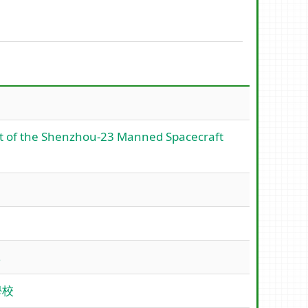
he Shenzhou-23 Manned Spacecraft
單
學校