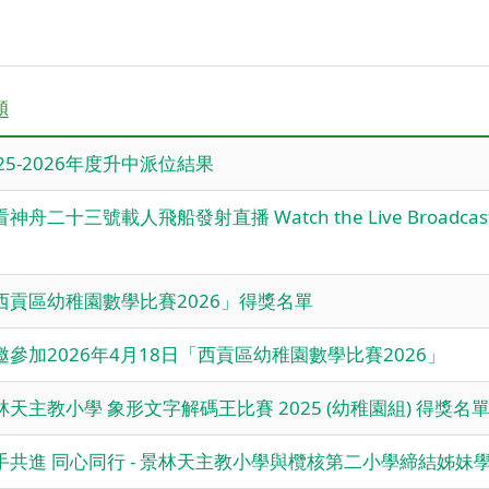
題
025-2026年度升中派位結果
神舟二十三號載人飛船發射直播 Watch the Live Broadcast of t
西貢區幼稚園數學比賽2026」得獎名單
邀參加2026年4月18日「西貢區幼稚園數學比賽2026」
林天主教小學 象形文字解碼王比賽 2025 (幼稚園組) 得獎名
手共進 同心同行 - 景林天主教小學與欖核第二小學締結姊妹