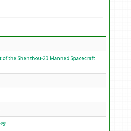
he Shenzhou-23 Manned Spacecraft
單
學校