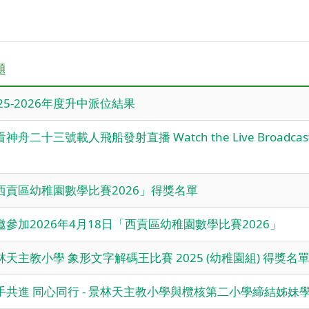
題
025-2026年度升中派位結果
神舟二十三號載人飛船發射直播 Watch the Live Broadcast of t
西貢區幼稚園數學比賽2026」得獎名單
邀參加2026年4月18日「西貢區幼稚園數學比賽2026」
林天主教小學 象形文字解碼王比賽 2025 (幼稚園組) 得獎名
手共進 同心同行 - 景林天主教小學與欖核第二小學締結姊妹