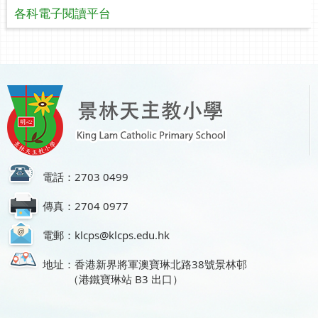
各科電子閱讀平台
電話：2703 0499
傳真：2704 0977
電郵：klcps@klcps.edu.hk
地址：香港新界將軍澳寶琳北路38號景林邨
（港鐵寶琳站 B3 出口）