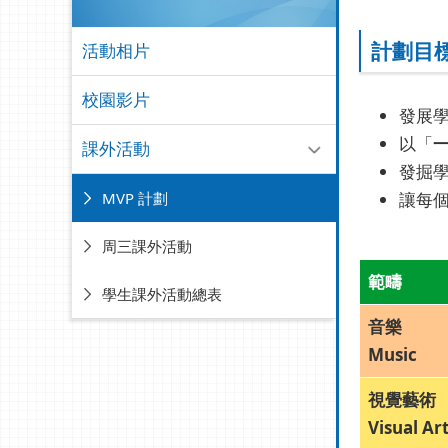
計劃目
活動相片
校園影片
發展
以「
課外活動
發掘
MVP 計劃
讓每
周三課外活動
範疇
學生課外活動總表
音樂
Music
視覺藝術
Visual Ar