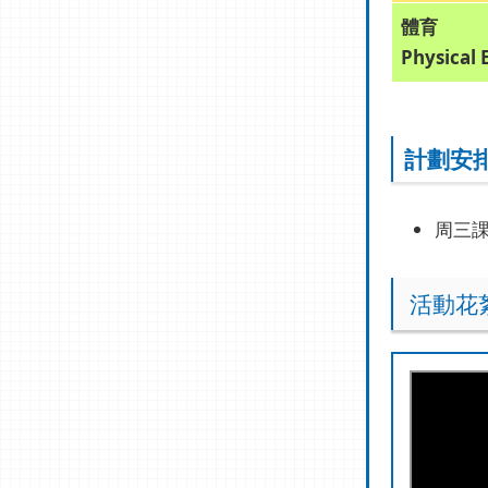
體育
Physical 
計劃安
周三
活動花