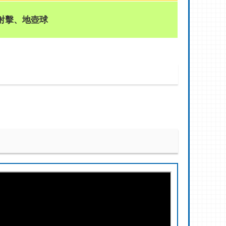
射擊、地壺球