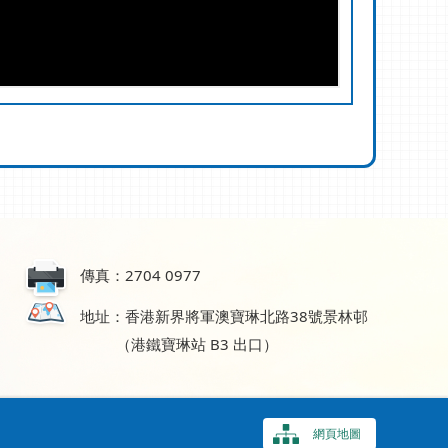
傳真：2704 0977
地址：香港新界將軍澳寶琳北路38號景林邨
（港鐵寶琳站 B3 出口）
網頁地圖