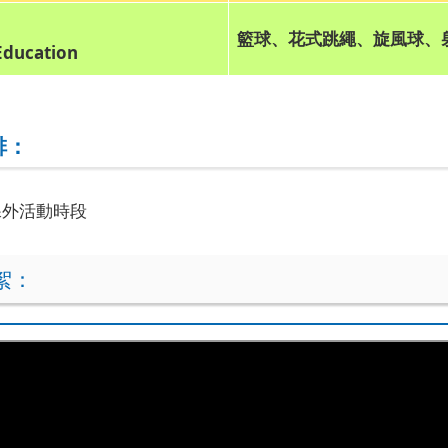
籃球、花式跳繩、旋風球、
Education
排：
課外活動時段
絮：