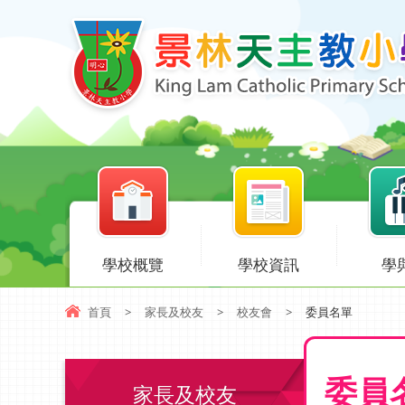
學校概覽
學校資訊
學
首頁
>
家長及校友
>
校友會
>
委員名單
委員
家長及校友