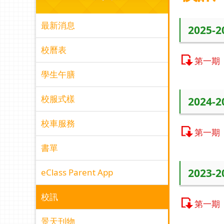
最新消息
2025-
校曆表
第一期
學生午膳
校服式樣
2024-
校車服務
第一期
書單
2023-
eClass Parent App
校訊
第一期
景天刊物