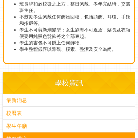
班長牌扣於校徽之上方，整日佩戴。學年完結時，交還
班主任。
不鼓勵學生佩戴任何飾物回校，包括頭飾、耳環、手鐲
和指環等。
學生不可剪新潮髮型；女生劉海不可過眉，髮長及衣領
便要用純黑色髮飾將之全部束起。
學生的書包不可掛上任何飾物。
學生整體儀容以雅觀、樸素、整潔及安全為尚。
學校資訊
最新消息
校曆表
學生午膳