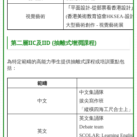
「平面設計
-
從郵票看香港設計」
視覺藝術
(
香港美術教育協會
HKSEA-
設計
大型藝術創作
-
視覺藝術展
第二層IIC及IID (抽離式增潤課程)
為特定範疇的高能力學生提供抽離式課程或培訓重點包
括：
範疇
中文集誦隊
中文
拔尖寫作班
「縱橫四海工尺合士上」
英文集誦隊
Debate team
英文
SCOLAR: Learning English 