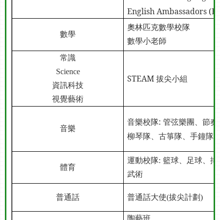
English Ambassadors (E
奧林匹克數學校隊
數學
數學小老師
常識
Science
STEAM
拔尖小組
資訊科技
視覺藝術
音樂校隊
:
管弦樂團、
節奏
音樂
柳琴隊
、
古箏隊
、
手鐘隊
運動校隊
:
籃球、足球、排
體育
武術
普通話
普通話大使
(
拔尖計劃
)
陶藝班