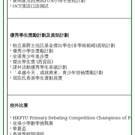
賽馬會滘西洲高
FUN
小球手歷程計劃
²
OCT
漢語口語測試
²
優秀學生獎勵計劃及資助計劃
柏立基爵士信託基金傑出學生
(
非學術範疇
)
資助計劃
²
優秀小學生獎勵計劃
²
全港青少年進步獎
²
傑出學生獎
(
西貢區
)
²
課外活動優秀學生表揚計劃
²
「卓越今天，成就將來」青少年領袖獎勵計劃
²
屈臣氏香港學生運動員獎
²
校外比賽
HKPTU Primary Debating Competition Champions of Pr
²
全港小學數學挑戰賽
²
華夏盃
²
香港學校朗誦節
²