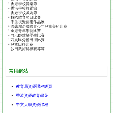
香港學校音樂節
²
香港學校舞蹈節
²
香港學校戲劇節
²
校際體育項目比賽
²
學生視覺藝術作品展
²
徐悲鴻盃國際青少年兒童美術比賽
²
²
全港青年學藝比賽
向老師致敬學生比賽
²
西貢區分齡田徑比賽
²
兒童田徑比賽
²
沙田武術錦標賽等等
²
常用網站
教育局資優課程網頁
香港資優教育學苑
中文大學資優課程