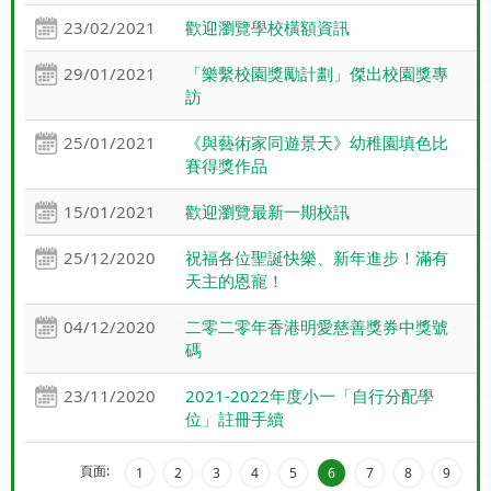
23/02/2021
歡迎瀏覽學校橫額資訊
29/01/2021
「樂繫校園獎勵計劃」傑出校園獎專
訪
25/01/2021
《與藝術家同遊景天》幼稚園填色比
賽得獎作品
15/01/2021
歡迎瀏覽最新一期校訊
25/12/2020
祝福各位聖誕快樂、新年進步！滿有
天主的恩寵！
04/12/2020
二零二零年香港明愛慈善獎券中獎號
碼
23/11/2020
2021-2022年度小一「自行分配學
位」註冊手續
頁面:
1
2
3
4
5
6
7
8
9