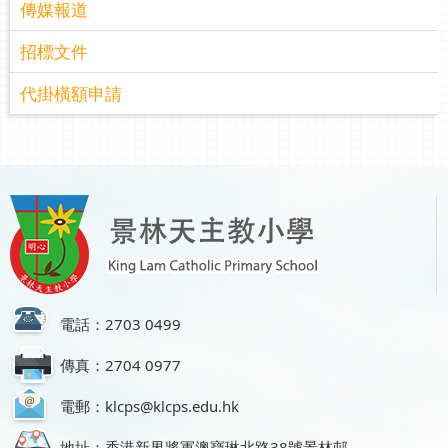
傳媒報道
招標文件
代掛橫額申請
電話：2703 0499
傳真：2704 0977
電郵：klcps@klcps.edu.hk
地址：香港新界將軍澳寶琳北路38號景林邨