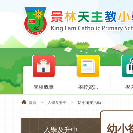
學校概覽
學校資訊
學
首頁
>
入學及升中
>
幼小銜接活動
幼小
入學及升中