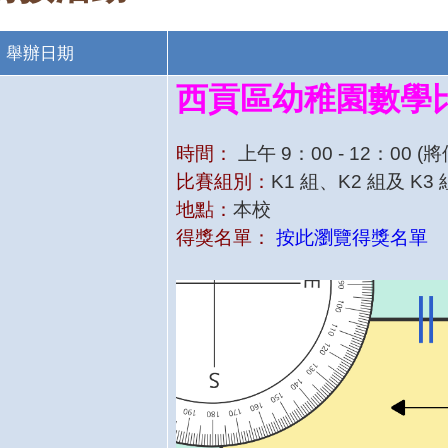
舉辦日期
西貢區幼稚園數學比
時間：
上午 9：00 - 12：00
比賽組別：
K1 組、K2 組及 K3 
地點：
本校
得獎名單：
按此瀏覽得獎名單