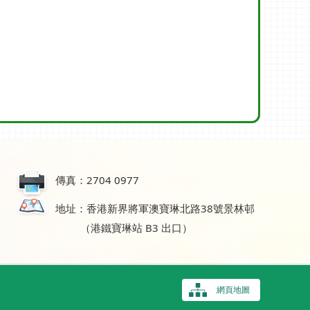
傳真：2704 0977
地址：香港新界將軍澳寶琳北路38號景林邨
（港鐵寶琳站 B3 出口）
網頁地圖