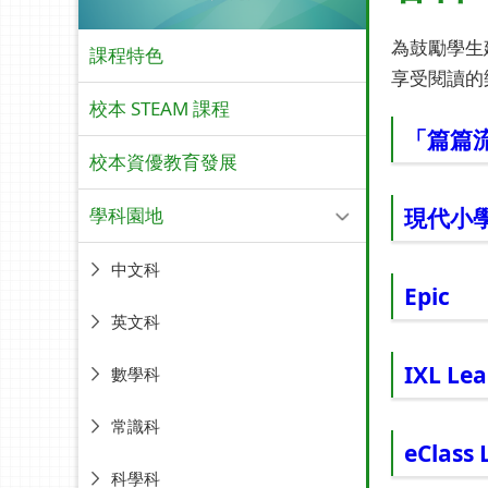
為鼓勵學生
課程特色
享受閱讀的
校本 STEAM 課程
「篇篇
校本資優教育發展
學科園地
現代小學
中文科
Epic
英文科
IXL Le
數學科
常識科
eClass 
科學科