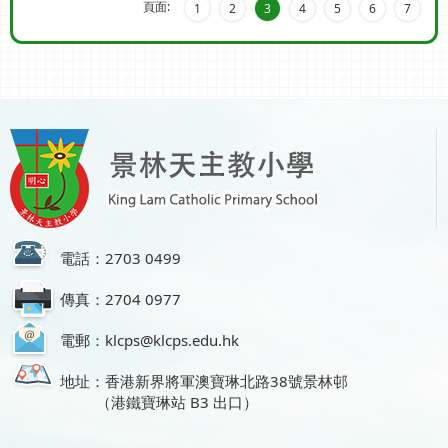
頁面:
1
2
3
4
5
6
7
電話：2703 0499
傳真：2704 0977
電郵：klcps@klcps.edu.hk
地址：香港新界將軍澳寶琳北路38號景林邨
（港鐵寶琳站 B3 出口）