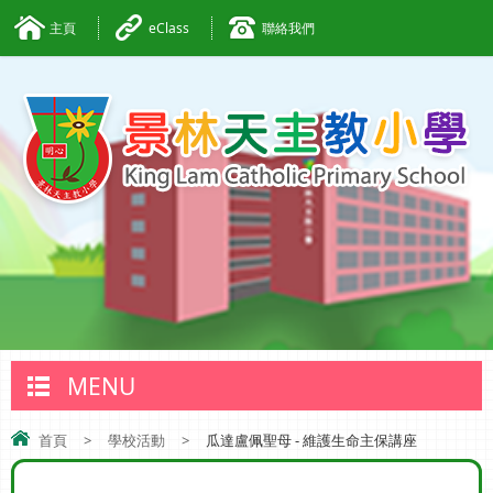
主頁
eClass
聯絡我們
MENU
首頁
>
學校活動
>
瓜達盧佩聖母 - 維護生命主保講座