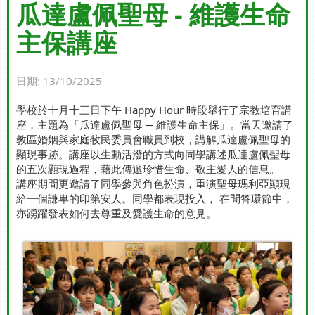
瓜達盧佩聖母 - 維護生命
主保講座
日期:
13/10/2025
學校於十月十三日下午 Happy Hour 時段舉行了宗教培育講
座，主題為「瓜達盧佩聖母 ─ 維護生命主保」。當天邀請了
教區婚姻與家庭牧民委員會職員到校，講解瓜達盧佩聖母的
顯現事跡。講座以生動活潑的方式向同學講述瓜達盧佩聖母
的五次顯現過程，藉此傳遞珍惜生命、敬主愛人的信息。
講座期間更邀請了同學參與角色扮演，重演聖母瑪利亞顯現
給一個謙卑的印第安人。同學都表現投入， 在問答環節中，
亦踴躍發表如何去尊重及愛護生命的意見。