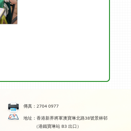
傳真：2704 0977
地址：香港新界將軍澳寶琳北路38號景林邨
（港鐵寶琳站 B3 出口）