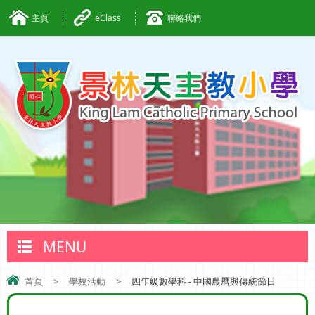
主頁
eClass
聯絡我們
MENU
首頁
>
學校活動
>
四年級數學科 - 中國農曆與傳統節日