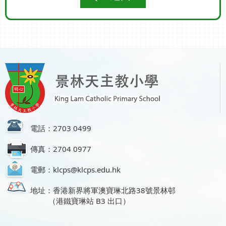
電話：2703 0499
傳真：2704 0977
電郵：klcps@klcps.edu.hk
地址：香港新界將軍澳寶琳北路38號景林邨
（港鐵寶琳站 B3 出口）