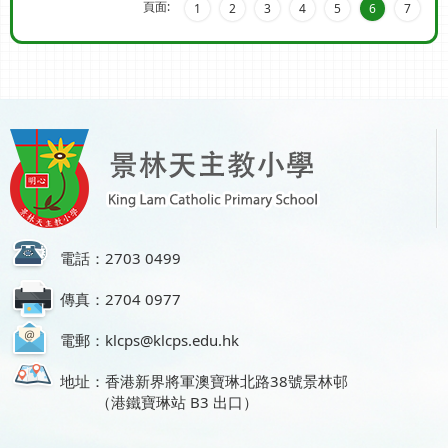
頁面:
1
2
3
4
5
6
7
電話：2703 0499
傳真：2704 0977
電郵：klcps@klcps.edu.hk
地址：香港新界將軍澳寶琳北路38號景林邨
（港鐵寶琳站 B3 出口）