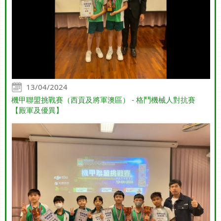
13/04/2024
機甲聯盟挑戰賽（西貢及將軍澳區） - 格鬥機械人對抗賽
【殿軍及優異】