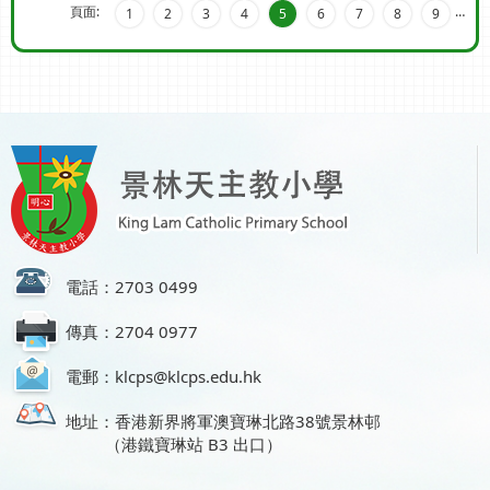
頁面:
…
1
2
3
4
5
6
7
8
9
電話：2703 0499
傳真：2704 0977
電郵：klcps@klcps.edu.hk
地址：香港新界將軍澳寶琳北路38號景林邨
（港鐵寶琳站 B3 出口）