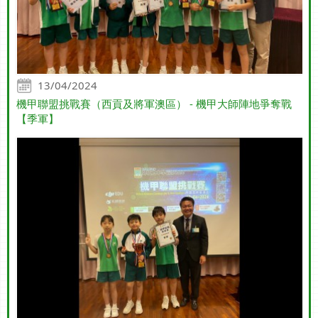
13/04/2024
機甲聯盟挑戰賽（西貢及將軍澳區） - 機甲大師陣地爭奪戰
【季軍】