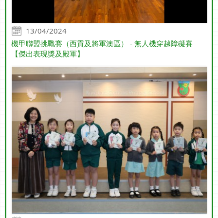
13/04/2024
機甲聯盟挑戰賽（西貢及將軍澳區） - 無人機穿越障礙賽
【傑出表現獎及殿軍】