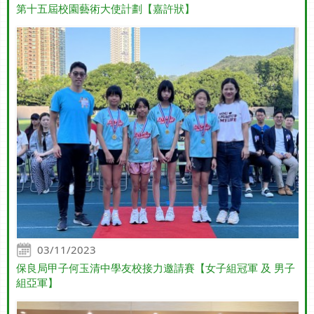
第十五屆校園藝術大使計劃【嘉許狀】
03/11/2023
保良局甲子何玉清中學友校接力邀請賽【女子組冠軍 及 男子
組亞軍】