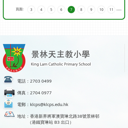
頁面:
…
…
3
4
5
6
7
8
9
10
11
電話：2703 0499
傳真：2704 0977
電郵：klcps@klcps.edu.hk
地址：香港新界將軍澳寶琳北路38號景林邨
（港鐵寶琳站 B3 出口）