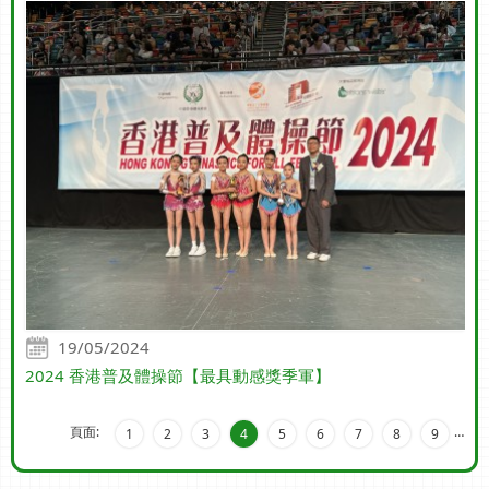
19/05/2024
2024 香港普及體操節【最具動感獎季軍】
頁面:
…
1
2
3
4
5
6
7
8
9