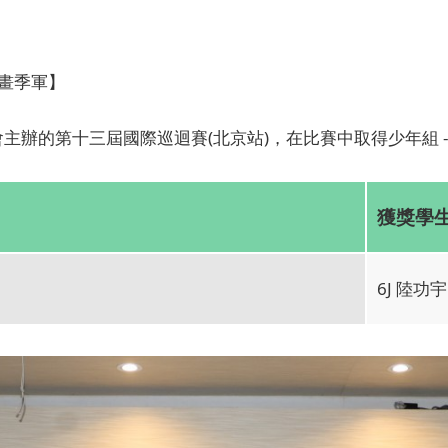
繪畫季軍】
辦的第十三屆國際巡迴賽(北京站)，在比賽中取得少年組 - 
獲獎學
6J 陸功宇