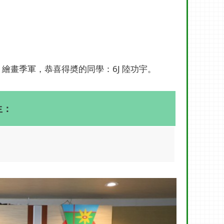
繪畫季軍，恭喜得奬的同學：6J 陸功宇。
生：