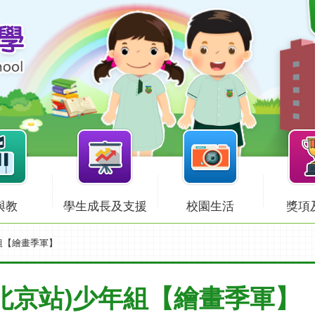
與教
學生成長及支援
校園生活
獎項
組【繪畫季軍】
北京站)少年組【繪畫季軍】