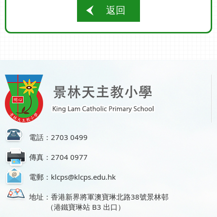
返回
電話：2703 0499
傳真：2704 0977
電郵：klcps@klcps.edu.hk
地址：香港新界將軍澳寶琳北路38號景林邨
（港鐵寶琳站 B3 出口）