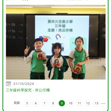
31/10/2024
三年級科學探究 - 夾公仔機
頁面:
…
…
5
6
7
8
9
10
11
12
13