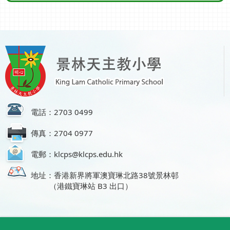
電話：2703 0499
傳真：2704 0977
電郵：klcps@klcps.edu.hk
地址：香港新界將軍澳寶琳北路38號景林邨
（港鐵寶琳站 B3 出口）