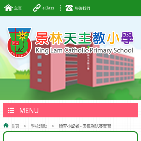
主頁
eClass
聯絡我們
MENU
首頁
>
學校活動
>
體育小記者 - 田徑測試賽實習