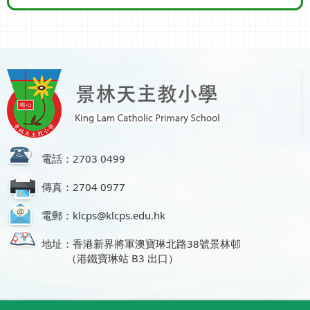
電話：2703 0499
傳真：2704 0977
電郵：klcps@klcps.edu.hk
地址：香港新界將軍澳寶琳北路38號景林邨
（港鐵寶琳站 B3 出口）