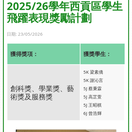
2025/26學年西貢區學生
飛躍表現獎勵計劃
日期:
23/05/2026
獲得獎項：
獲獎學生：
5K 梁素僑
5K 謝沁言
創科獎、學業獎、藝
5J 蔡秉霖
術獎及服務獎
5J 高芷萱
5J 王昭棋
6J 曾浩輝