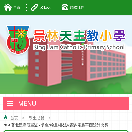
主頁
eClass
聯絡我們
MENU
首頁
>
學生成就
>
2020普世歡騰頌聖誕 - 填色/繪畫/書法/攝影/電腦平面設計比賽