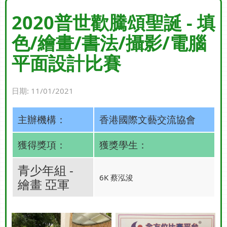
2020普世歡騰頌聖誕 - 填
色/繪畫/書法/攝影/電腦
平面設計比賽
日期:
11/01/2021
主辦機構：
香港國際文藝交流協會
獲得獎項：
獲獎學生：
青少年組 -
6K 蔡泓浚
繪畫 亞軍