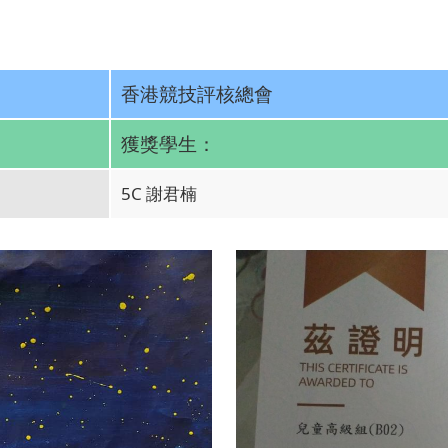
香港競技評核總會
獲獎學生：
5C 謝君楠