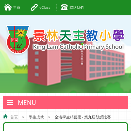
主頁
eClass
聯絡我們
MENU
首頁
>
學生成就
>
全港學生精藝盃 - 第九屆朗誦比賽