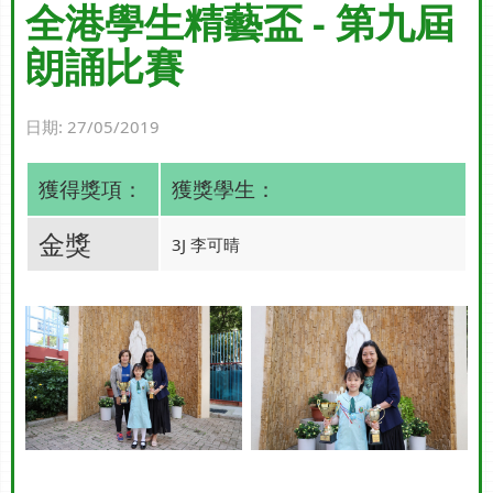
全港學生精藝盃 - 第九屆
朗誦比賽
日期:
27/05/2019
獲得獎項：
獲獎學生：
金獎
3J 李可晴