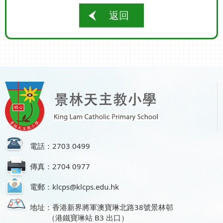
返回
電話：2703 0499
傳真：2704 0977
電郵：klcps@klcps.edu.hk
地址：香港新界將軍澳寶琳北路38號景林邨
（港鐵寶琳站 B3 出口）