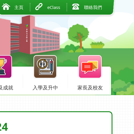
主頁
eClass
聯絡我們
及成就
入學及升中
家長及校友
4