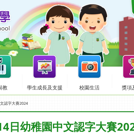
與教
學生成長及支援
校園生活
獎項
文認字大賽2024
月14日幼稚園中文認字大賽202