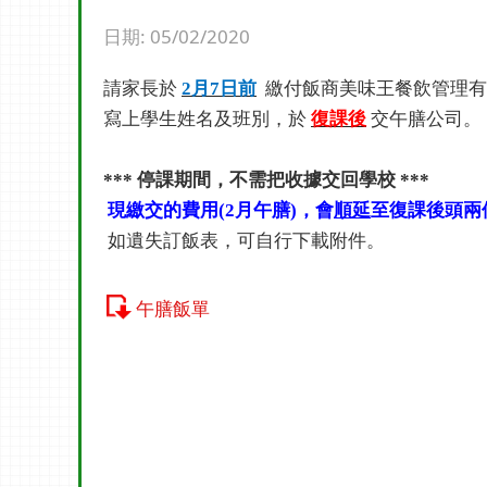
日期:
05/02/2020
請家長於
2
月
7
日前
繳付飯商美味王餐飲管理
寫上學生姓名及班別，於
復課後
交午膳公司。
*** 停課期間，不需把收據交回學校 ***
現繳交的費用
(2
月午膳
)
，會
順延
至復課後頭兩
如遺失訂飯表，可自行下載附件。
午膳飯單