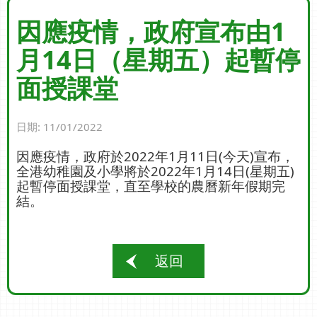
因應疫情，政府宣布由1
月14日（星期五）起暫停
面授課堂
日期:
11/01/2022
因應疫情，政府於
2022
年
1
月
11
日
(
今天
)
宣布，
全港幼稚園及小學將於
2022
年
1
月
14
日
(
星期五
)
起暫停面授課堂，直至學校的農曆新年假期完
結。
返回