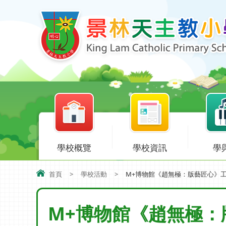
學校概覽
學校資訊
學
首頁
>
學校活動
>
M+博物館《趙無極：版藝匠心》
M+博物館《趙無極：