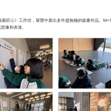
：版藝匠心》工作坊，展覽中展出多件趙無極的版畫作品。M
試想像和表達。