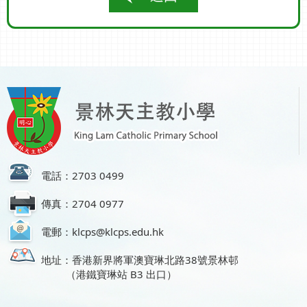
電話：2703 0499
傳真：2704 0977
電郵：klcps@klcps.edu.hk
地址：香港新界將軍澳寶琳北路38號景林邨
（港鐵寶琳站 B3 出口）