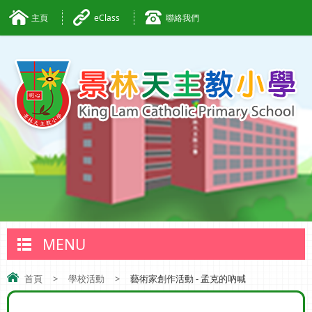
主頁
eClass
聯絡我們
MENU
首頁
>
學校活動
>
藝術家創作活動 - 孟克的吶喊