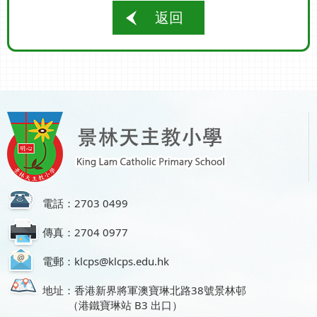
返回
電話：2703 0499
傳真：2704 0977
電郵：klcps@klcps.edu.hk
地址：香港新界將軍澳寶琳北路38號景林邨
（港鐵寶琳站 B3 出口）