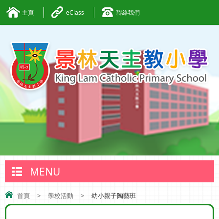
主頁
eClass
聯絡我們
MENU
首頁
>
學校活動
>
幼小親子陶藝班