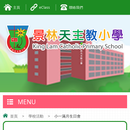
主頁
eClass
聯絡我們
MENU
首頁
>
學校活動
>
小一滿月生日會