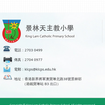
電話：2703 0499
傳真：2704 0977
電郵：klcps@klcps.edu.hk
地址：香港新界將軍澳寶琳北路38號景林邨
（港鐵寶琳站 B3 出口）