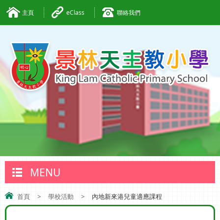
主頁
eClass
聯絡我們
MENU
首頁
>
學校活動
>
內地新來港兒童適應課程