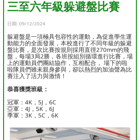
三至六年級躲避盤比賽
日期:
09/12/2024
躲避盤是一項極具包容性的運動，為促進學生運
動能力的全面發展，本校進行了不同年級的躲避
盤比賽，是次比賽按規則採用直徑270mm的飛
盤，每場3局2勝，各班按組別循環進行比賽，場
上的運動員們團結協作，互相配合， 場下的啦
啦隊員們雖未親身參與，卻以熱烈的加油聲為比
賽注入了活力與激情！
恭喜獲獎班級：
冠軍：4K，5J，6C
亞軍：4J，5K，6J
季軍：3K，5C，6K