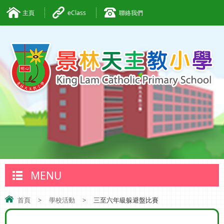
主頁
eClass
聯絡我們
MENU
首頁
>
學校活動
>
三至六年級躲避盤比賽