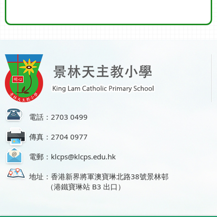
電話：2703 0499
傳真：2704 0977
電郵：klcps@klcps.edu.hk
地址：香港新界將軍澳寶琳北路38號景林邨
（港鐵寶琳站 B3 出口）