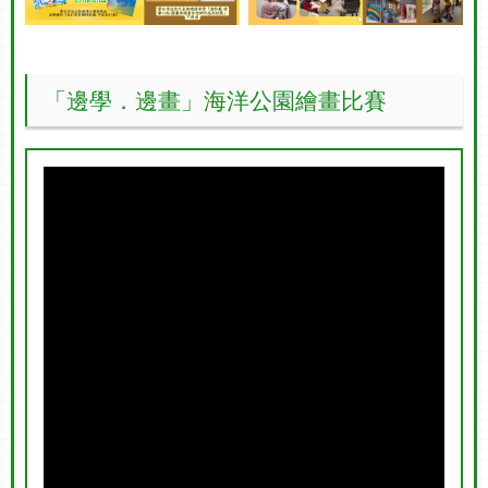
「邊學．邊畫」海洋公園繪畫比賽