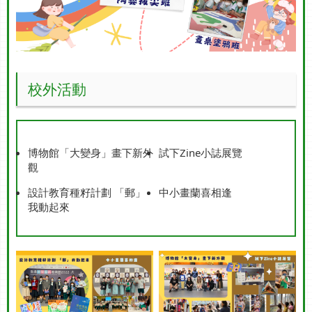
校外活動
博物館「大變身」畫下新外
試下Zine小誌展覽
觀
設計教育種籽計劃 「郵」
中小畫蘭喜相逢
我動起來