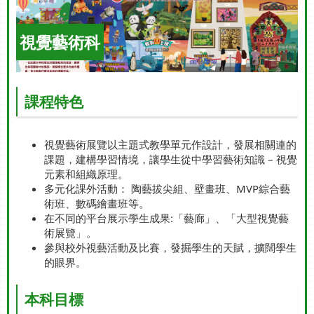
視覺藝術科
課程特色
視覺藝術展覽以主題式教學單元作設計，發展相關連的
課題，建構學習情境，讓學生從中學習藝術知識 – 視覺
元素和組織原理。
多元化課外活動： 陶藝拔尖組、壁畫班、MVP綜合藝
術班、數碼繪畫班等。
在不同的平台展示學生成果:「藝廊」、「大型視覺藝
術展覽」。
參與校外視藝活動及比賽，發掘學生的天賦，擴闊學生
的眼界。
本科目標