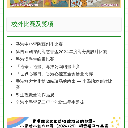
校外比賽及獎項
香港中小學陶藝創作比賽
第四屆國際商龍慈善盃2024年度龍舟槳設計比賽
粵港澳學生繪畫比賽
「邊學．邊畫」海洋公園繪畫比賽
「世界心臟日」香港心臟基金會繪畫比賽
香港故宮文化博物館珍品的故事 — 小學繪本創作比
賽
學生視覺藝術作品展
全港小學學界三項全能傑出學生選拔