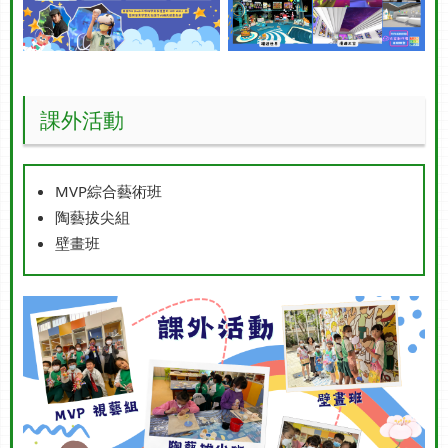
課外活動
MVP綜合藝術班
陶藝拔尖組
壁畫班