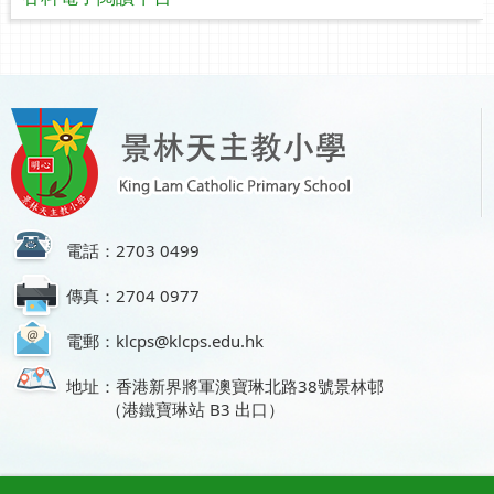
電話：2703 0499
傳真：2704 0977
電郵：klcps@klcps.edu.hk
地址：香港新界將軍澳寶琳北路38號景林邨
（港鐵寶琳站 B3 出口）