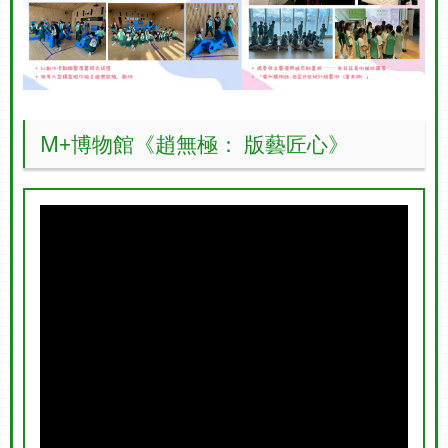
M+博物館《趙無極： 版藝匠心》