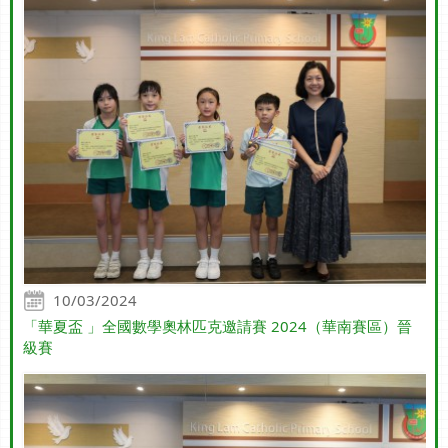
10/03/2024
「華夏盃 」全國數學奧林匹克邀請賽 2024（華南賽區）晉
級賽