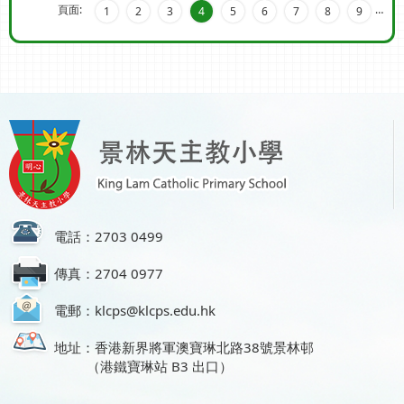
頁面:
…
1
2
3
4
5
6
7
8
9
電話：2703 0499
傳真：2704 0977
電郵：klcps@klcps.edu.hk
地址：香港新界將軍澳寶琳北路38號景林邨
（港鐵寶琳站 B3 出口）