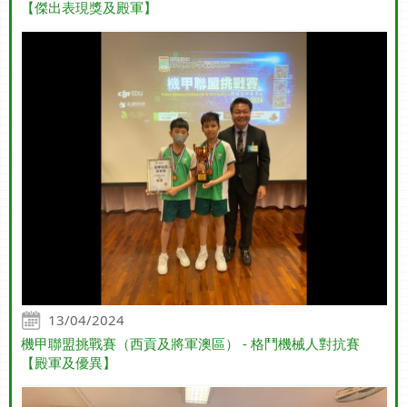
【傑出表現獎及殿軍】
13/04/2024
機甲聯盟挑戰賽（西貢及將軍澳區） - 格鬥機械人對抗賽
【殿軍及優異】