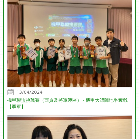
13/04/2024
機甲聯盟挑戰賽（西貢及將軍澳區） - 機甲大師陣地爭奪戰
【季軍】