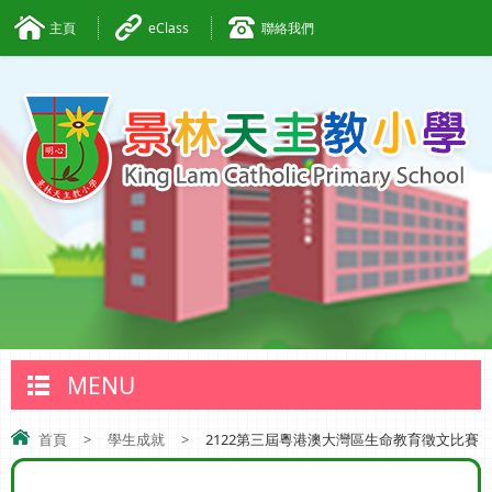
主頁
eClass
聯絡我們
MENU
首頁
>
學生成就
>
2122第三屆粵港澳大灣區生命教育徵文比賽