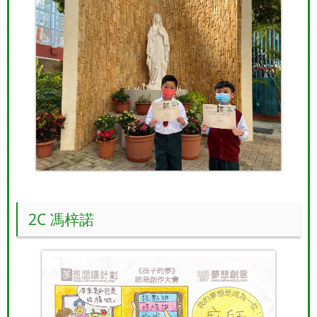
2C 馮梓諾