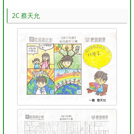
2C 蔡天允