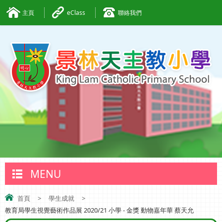
主頁
eClass
聯絡我們
MENU
首頁
>
學生成就
>
教育局學生視覺藝術作品展 2020/21 小學 - 金獎 動物嘉年華 蔡天允