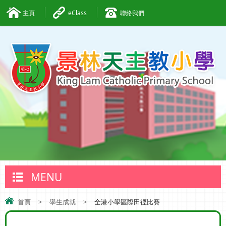
主頁
eClass
聯絡我們
MENU
首頁
>
學生成就
>
全港小學區際田徑比賽