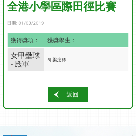
全港小學區際田徑比賽
日期:
01/03/2019
獲得獎項：
獲獎學生：
女甲壘球
6J 梁汶稀
- 殿軍
返回