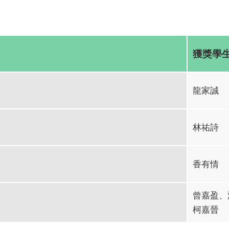
獲獎學
龍家誠
林祐詩
香有情
曾嘉盈、
柯嘉晉