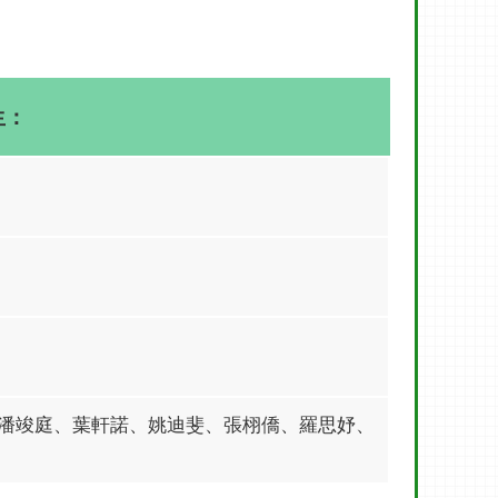
生：
潘竣庭、葉軒諾、姚迪斐、張栩僑、羅思妤、